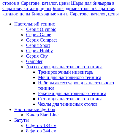
столов в Саратове, каталог, цены
Шары для бильярда в
Саратове, каталог, цены
Бильярдные столы в Саратове,
каталог, цены
Бильярдные кии в Саратове, каталог, цены
Настольный теннис
Серия Olympic
Серия Game
Серия Compact
Серия Sport
Серия Hobby
Серия City
Gambler
Аксессуары для настольного тенниса
Тренировочный инвентарь
Мячи для настольного тенниса
Наборы аксессуаров для настольного
тенниса
Ракетки для настольного тенниса
Сетки для настольного тенниса
Чехлы для теннисных столов
Настольный футбол
Кикер Start Line
Батуты
6 футов 183 см
8 футов 244 см