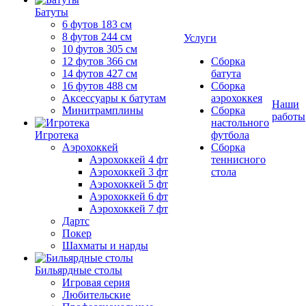
Батуты
6 футов 183 см
8 футов 244 см
Услуги
10 футов 305 см
12 футов 366 см
Сборка
14 футов 427 см
батута
16 футов 488 см
Сборка
Аксессуары к батутам
аэрохоккея
Наши
Минитрамплины
Сборка
работы
настольного
Игротека
футбола
Аэрохоккей
Сборка
Аэрохоккей 4 фт
теннисного
Аэрохоккей 3 фт
стола
Аэрохоккей 5 фт
Аэрохоккей 6 фт
Аэрохоккей 7 фт
Дартс
Покер
Шахматы и нарды
Бильярдные столы
Игровая серия
Любительские