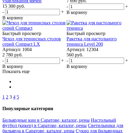
улавливания мячей
7 690
руб.
15 300
руб.
-
+
-
+
В корзину
В корзину
Быстрый просмотр
Быстрый просмотр
Чехол для теннисных столов
Ракетка для настольного
серий Compact LX
тенниса Level 200
Артикул: 1004
Артикул: 12304
2 780
руб.
560
руб.
-
+
-
+
В корзину
В корзину
Показать еще
1
2
3
4
5
Популярные категории
Бильярдные кии в Саратове, каталог, цены
Настольный
футбол (кикер) в Саратове, каталог, цены
Светильники для
бильярда в Саратове, каталог, цены
Сукно для бильярдных