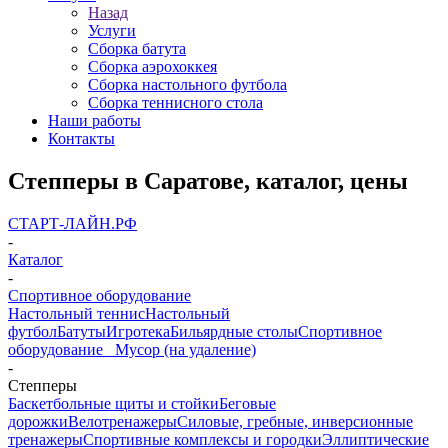
Назад
Услуги
Сборка батута
Сборка аэрохоккея
Сборка настольного футбола
Сборка теннисного стола
Наши работы
Контакты
Степперы в Саратове, каталог, цены
СТАРТ-ЛАЙН.РФ
-
Каталог
-
Спортивное оборудование
Настольный теннис
Настольный
футбол
Батуты
Игротека
Бильярдные столы
Спортивное
оборудование
_ Мусор (на удаление)
-
Степперы
Баскетбольные щиты и стойки
Беговые
дорожки
Велотренажеры
Силовые, гребные, инверсионные
тренажеры
Спортивные комплексы и городки
Эллиптические