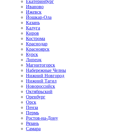
Екатеринбург
Иваново
Ижевск
Йошкар-Ола
Казань
Калуга
Киров
Кострома
Краснодар
Красноярск
Курск
Липецк
Магнитогорск
Набережные Челны
Нижний Новгород
Нижний Тагил
Новороссийск
Октябрьский
Оренбург
Орск
Пенза
Пермь
Ростов-на-Дону
Рязань
Самара