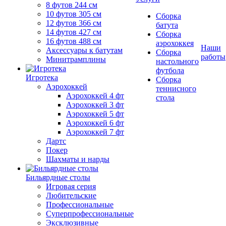
8 футов 244 см
10 футов 305 см
Сборка
12 футов 366 см
батута
14 футов 427 см
Сборка
16 футов 488 см
аэрохоккея
Наши
Аксессуары к батутам
Сборка
работы
Минитрамплины
настольного
футбола
Игротека
Сборка
Аэрохоккей
теннисного
Аэрохоккей 4 фт
стола
Аэрохоккей 3 фт
Аэрохоккей 5 фт
Аэрохоккей 6 фт
Аэрохоккей 7 фт
Дартс
Покер
Шахматы и нарды
Бильярдные столы
Игровая серия
Любительские
Профессиональные
Суперпрофессиональные
Эксклюзивные