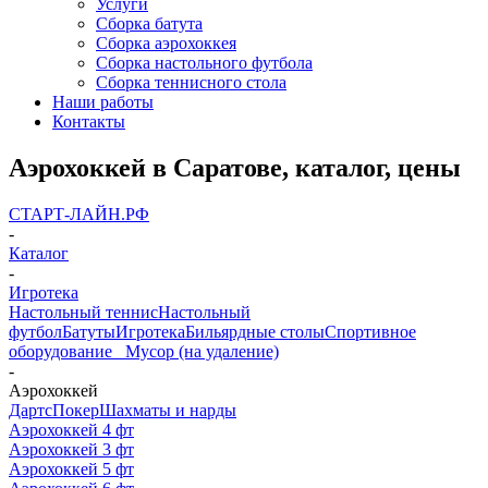
Услуги
Сборка батута
Сборка аэрохоккея
Сборка настольного футбола
Сборка теннисного стола
Наши работы
Контакты
Аэрохоккей в Саратове, каталог, цены
СТАРТ-ЛАЙН.РФ
-
Каталог
-
Игротека
Настольный теннис
Настольный
футбол
Батуты
Игротека
Бильярдные столы
Спортивное
оборудование
_ Мусор (на удаление)
-
Аэрохоккей
Дартс
Покер
Шахматы и нарды
Аэрохоккей 4 фт
Аэрохоккей 3 фт
Аэрохоккей 5 фт