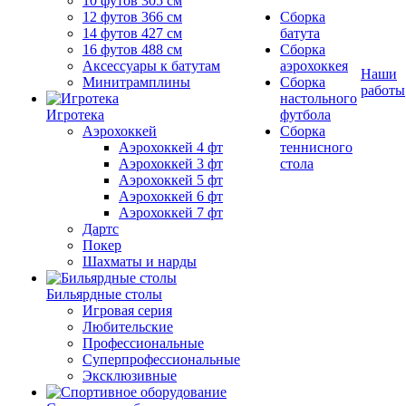
10 футов 305 см
12 футов 366 см
Сборка
14 футов 427 см
батута
16 футов 488 см
Сборка
Аксессуары к батутам
аэрохоккея
Наши
Минитрамплины
Сборка
работы
настольного
Игротека
футбола
Аэрохоккей
Сборка
Аэрохоккей 4 фт
теннисного
Аэрохоккей 3 фт
стола
Аэрохоккей 5 фт
Аэрохоккей 6 фт
Аэрохоккей 7 фт
Дартс
Покер
Шахматы и нарды
Бильярдные столы
Игровая серия
Любительские
Профессиональные
Суперпрофессиональные
Эксклюзивные