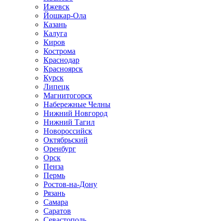
Ижевск
Йошкар-Ола
Казань
Калуга
Киров
Кострома
Краснодар
Красноярск
Курск
Липецк
Магнитогорск
Набережные Челны
Нижний Новгород
Нижний Тагил
Новороссийск
Октябрьский
Оренбург
Орск
Пенза
Пермь
Ростов-на-Дону
Рязань
Самара
Саратов
Севастополь