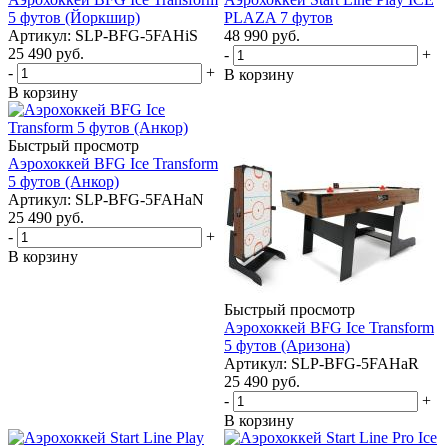
5 футов (Йоркшир)
PLAZA 7 футов
Артикул: SLP-BFG-5FAHiS
48 990
руб.
25 490
руб.
-
+
-
+
В корзину
В корзину
Быстрый просмотр
Аэрохоккей BFG Ice Transform
5 футов (Анкор)
Артикул: SLP-BFG-5FAHaN
25 490
руб.
-
+
В корзину
Быстрый просмотр
Аэрохоккей BFG Ice Transform
5 футов (Аризона)
Артикул: SLP-BFG-5FAHaR
25 490
руб.
-
+
В корзину