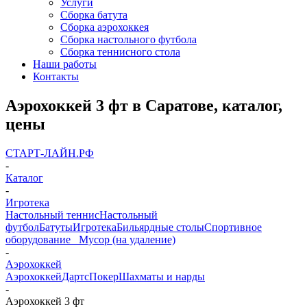
Услуги
Сборка батута
Сборка аэрохоккея
Сборка настольного футбола
Сборка теннисного стола
Наши работы
Контакты
Аэрохоккей 3 фт в Саратове, каталог,
цены
СТАРТ-ЛАЙН.РФ
-
Каталог
-
Игротека
Настольный теннис
Настольный
футбол
Батуты
Игротека
Бильярдные столы
Спортивное
оборудование
_ Мусор (на удаление)
-
Аэрохоккей
Аэрохоккей
Дартс
Покер
Шахматы и нарды
-
Аэрохоккей 3 фт