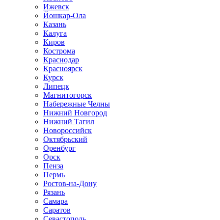
Ижевск
Йошкар-Ола
Казань
Калуга
Киров
Кострома
Краснодар
Красноярск
Курск
Липецк
Магнитогорск
Набережные Челны
Нижний Новгород
Нижний Тагил
Новороссийск
Октябрьский
Оренбург
Орск
Пенза
Пермь
Ростов-на-Дону
Рязань
Самара
Саратов
Севастополь