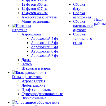
10 футов 305 см
12 футов 366 см
Сборка
14 футов 427 см
батута
16 футов 488 см
Сборка
Аксессуары к батутам
аэрохоккея
Наши
Минитрамплины
Сборка
работы
настольного
Игротека
футбола
Аэрохоккей
Сборка
Аэрохоккей 4 фт
теннисного
Аэрохоккей 3 фт
стола
Аэрохоккей 5 фт
Аэрохоккей 6 фт
Аэрохоккей 7 фт
Дартс
Покер
Шахматы и нарды
Бильярдные столы
Игровая серия
Любительские
Профессиональные
Суперпрофессиональные
Эксклюзивные