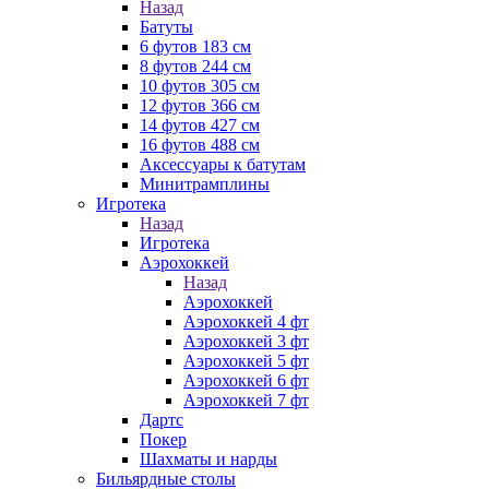
Назад
Батуты
6 футов 183 см
8 футов 244 см
10 футов 305 см
12 футов 366 см
14 футов 427 см
16 футов 488 см
Аксессуары к батутам
Минитрамплины
Игротека
Назад
Игротека
Аэрохоккей
Назад
Аэрохоккей
Аэрохоккей 4 фт
Аэрохоккей 3 фт
Аэрохоккей 5 фт
Аэрохоккей 6 фт
Аэрохоккей 7 фт
Дартс
Покер
Шахматы и нарды
Бильярдные столы