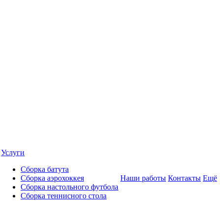
Услуги
Сборка батута
Сборка аэрохоккея
Наши работы
Контакты
Ещё
Сборка настольного футбола
Сборка теннисного стола