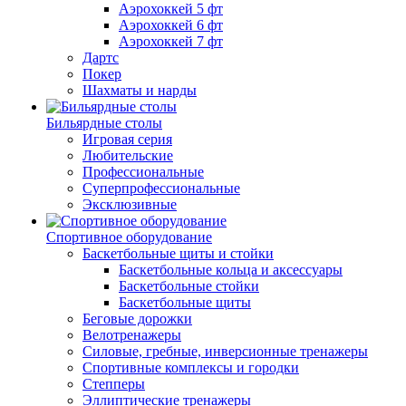
Аэрохоккей 5 фт
Аэрохоккей 6 фт
Аэрохоккей 7 фт
Дартс
Покер
Шахматы и нарды
Бильярдные столы
Игровая серия
Любительские
Профессиональные
Суперпрофессиональные
Эксклюзивные
Спортивное оборудование
Баскетбольные щиты и стойки
Баскетбольные кольца и аксессуары
Баскетбольные стойки
Баскетбольные щиты
Беговые дорожки
Велотренажеры
Силовые, гребные, инверсионные тренажеры
Спортивные комплексы и городки
Степперы
Эллиптические тренажеры