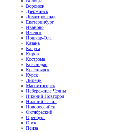
Вологда
Воронеж
Дзержинск
Димитровград
Екатеринбург
Иваново
Ижевск
Йошкар-Ола
Казань
Калуга
Киров
Кострома
Краснодар
Красноярск
Курск
Липецк
Магнитогорск
Набережные Челны
Нижний Новгород
Нижний Тагил
Новороссийск
Октябрьский
Оренбург
Орск
Пенза